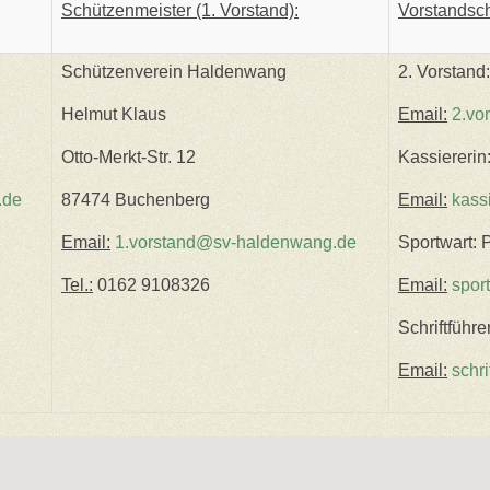
Schützenmeister (1. Vorstand):
Vorstandsch
Schützenverein Haldenwang
2. Vorstand
Helmut Klaus
Email:
2.vo
Otto-Merkt-Str. 12
Kassiererin
.de
87474 Buchenberg
Email:
kass
Email:
1.vorstand@sv-haldenwang.de
Sportwart: 
Tel.:
0162 9108326
Email:
spor
Schriftführe
Email:
schr