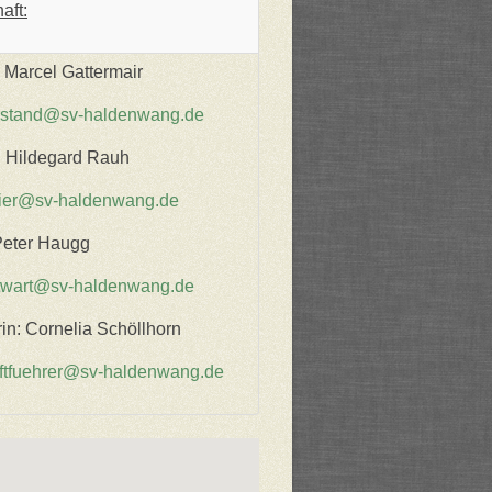
aft:
: Marcel Gattermair
rstand@sv-haldenwang.de
: Hildegard Rauh
ier@sv-haldenwang.de
Peter Haugg
twart@sv-haldenwang.de
rin: Cornelia Schöllhorn
iftfuehrer@sv-haldenwang.de